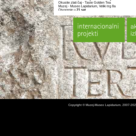
Okusite zlati čaj - Taste Golden Tea
Muzej - Museo Lapidarium, Veliki trg 8a
Otvorenje u
21 sat
21. 7. 2016. Ljiljana Petrović/Aleksandar Kostić
Posljednja večera
Muzej - Museo Lapidarium, Veliki trg 8a
Otvorenje u
21 sat
28. 7. 2016. Dragana Sapanjoš
Torte / Cakes
Muzej - Museo Lapidarium, Veliki trg 8a
Otvorenje u
21 sat
31. 7. 2016. Vlasta Delimar
Imam 60 godina
Galerija Rigo, Velika ulica 5
Početak u
21 sat
6, 13, 20, 27. 7. 2016.
Film pod muzejskim zvijezdama
Svaka srijeda
Početak u
21.30 sati
Za više informacija pratite nas na našoj
Facebook str
Copyright © Muzej-Museo Lapidarium, 2007-202