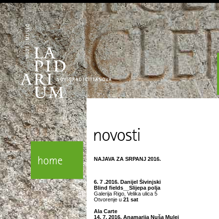
NAJAVA ZA SRPANJ 2016.
6. 7 .2016. Danijel Šivinjski
Blind fields__Slijepa polja
Galerija Rigo, Velika ulica 5
Otvorenje u
21 sat
Ala Carte
14. 7. 2016. Anamarija Nuša Mulej