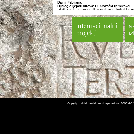
Damir Fabijanić
Dijalog o ljepoti vrtova: Dubrovački ljetnikovci
Izložba majstora fotografije s motivima o kulturi ladan
hrvatskome jugu.
Toni Buršić
Briškula istrijanska
Izložba ilustracija / radnih tabli mladog novigradskog
studenta 4. godine Akademije likovnih umjetnosti u Lju
Ilustracije / table su predlošci za nastanak novog rad
posebno za Muzej ilustrirao i oblikovao Toni Buršić. Ri
karata "Briškula istrijanska" nastalih po uzoru tzv. "C
Tonijev špil karata sadrži likovne elemente i dijalektal
vežu za istarsku tradicijsku kulturu. Istovremeno pred
novi strip Tonija Buršića "Izgubljen u Ljubljani", izdav
Stripburgera iz Ljubljane, koji na ilustrativan i humor
studentu iz Novigrada i njegovom (ne)snalaženju u v
Nakon predstavljanja fotografija Damira Fabijanića, ilu
Buršića i novog muzejskog proizvoda "Briškule istrij
muzejskom prostoru održati će se "turnir u briškuli" n
pozvani svi dobni uzrasti Novigrada (uvjet: poznavan
Ambijent održavanja turnira činit će kultura istarskog s
Na taj način, spojem dviju geografskih točaka - Dubr
Novigrada ili Novigrada i Dubrovnika - želimo predsta
povijesno i kulturološki, u osnovi, različita pristupa kul
ladanja i ...igre.
Povodom Europske noći muzeja,
21. svibnja 2016.
u
satima ponoviti će se "Muzejski turnir u briškuli". Prija
Copyright © Muzej-Museo Lapidarium, 2007-202
Nedjelja 29. 5. 2016.
Muzej - Museo Lapidarium
Povodom Međunarodnog dana muzeja / In occasione 
Internazionale dei Musei
Marko Pogačnik
Radionica za iscjeljivanje Novigrada
Svjetski poznati UNESCO-ov umjetnik za mir, Marko