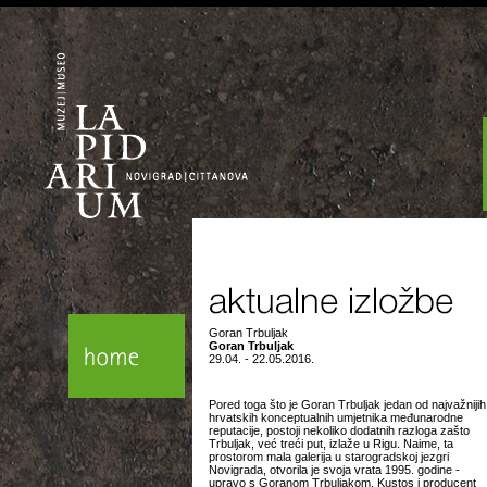
Goran Trbuljak
Goran Trbuljak
29.04. - 22.05.2016.
Pored toga što je Goran Trbuljak jedan od najvažnijih
hrvatskih konceptualnih umjetnika međunarodne
reputacije, postoji nekoliko dodatnih razloga zašto
Trbuljak, već treći put, izlaže u Rigu. Naime, ta
prostorom mala galerija u starogradskoj jezgri
Novigrada, otvorila je svoja vrata 1995. godine -
upravo s Goranom Trbuljakom. Kustos i producent