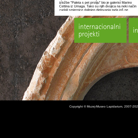
izložbe "Paleta s pet prstiju" bio je galerist Marino
Cettina iz Umaga. Tako su njih dvojica na neki način
zadali smjernice daljnjeg djelovanja tada još ne
formalno postojeće galerije. Kako god bilo, 1996.
započinju formalne izlagačke godine Riga. Trbuljak j
jednom izlaže 2005., u fundusu galerije biva
pohranjena njegova - jedina! - javna skulptura, "Palet
za pet prstiju", a ove godine, Rigo sretno slavi svojih
dvadeset godina postojanja i rada.
Drugi razlog za Trbuljakovu izložbu bio bi taj što je
Rigo, pored Galerije Krinzinger iz Beča i Apoteke iz
Vodnjana, uključen u organizaciju novog pilot-projekt
"Umjetnička rezidencija Kuberton" u istoimenom
zaseoku pokraj Momjana. Umjetničku rezidenciju
predstavit ćemo na Trbuljakovoj izložbi, a projekt
započinje 2. svibnja. No o kakvoj je vezi ovdje riječ?
listopada 1976., u Brdu, zaseoku pokraj Momjana u
Istri, održan je prvi, danas antologijski, susret
suvremenih umjetnika iz Austrije, Hrvatske i Srbije.
Organizatorica i producentica bila je galeristica dr.
Ursula Krinzinger, a od hrvatskih umjetnika sudjeloval
su Boris Demur, Mladen Stilinović, Rajko
Radovanović i - Goran Trbuljak. Dakle, četrdeset
godina od istarskih umjetničkih događanja "Brdo '76"
prigoda je za aktualizaciju i valorizaciju ne samo tzv.
nove umjetničke prakse nego i pionira novih pristupa
kustoskoj i galerijskoj praksi koji su pomicali granice
kako suvremene umjetnosti tako i njezina tržišta.
Copyright © Muzej-Museo Lapidarium, 2007-202
Četrdeset godina kasnije, dr. Ursula Krinzinger, koja
jednako toliko godina dolazi u Istru, svoju privatnu
kuću u Kubertonu ustupa na dva mjeseca mladim
austrijskim i hrvatskim umjetnicima i time otvara prvi
program Artist-in-residence u Istri. Radovi Christiana
Eisenbergera, Anje Ronacherer, Bernda Oppla, Dine
Zrneca i Maje Markovićvić će, poslije Trbuljakove
izložbe, također biti predstavljeni u Galeriji Rigo.